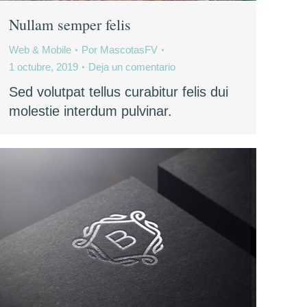
Nullam semper felis
Web & Mobile
Por
MascotasFV
1 octubre, 2019
Deja un comentario
Sed volutpat tellus curabitur felis dui
molestie interdum pulvinar.