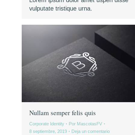
Lorem ipsum dolor amet uspen disse
vulputate tristique urna.
Nullam semper felis quis
Corporate Identity
Por
MascotasFV
8 septiembre, 2019
Deja un comentario