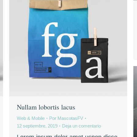
Nullam lobortis lacus
Web & Mobile
Por
MascotasFV
12 septiembre, 2019
Deja un comentario