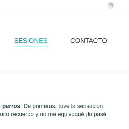
Instag
page
opens
in
new
SESIONES
CONTACTO
windo
s perros
. De primeras, tuve la sensación
nito recuerdo y no me equivoqué ¡lo pasé