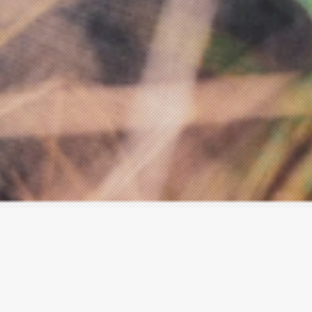
F R A N V A R G A S
Fotógrafo de perros en Granada,