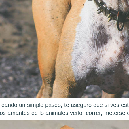
 dando un simple paseo, te aseguro que si ves est
 los amantes de lo animales verlo correr, meterse 