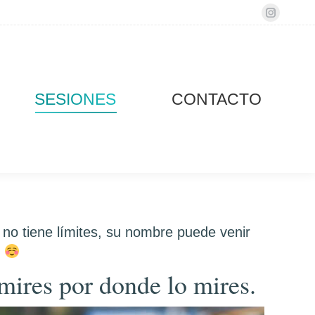
Instag
page
opens
in
new
SESIONES
CONTACTO
windo
 no tiene límites, su nombre puede venir
.
mires por donde lo mires.