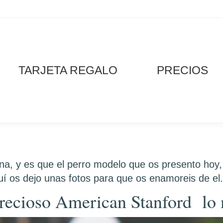
TARJETA REGALO
PRECIOS
na, y es que el perro modelo que os presento hoy,
í os dejo unas fotos para que os enamoreis de el
recioso American Stanford lo 