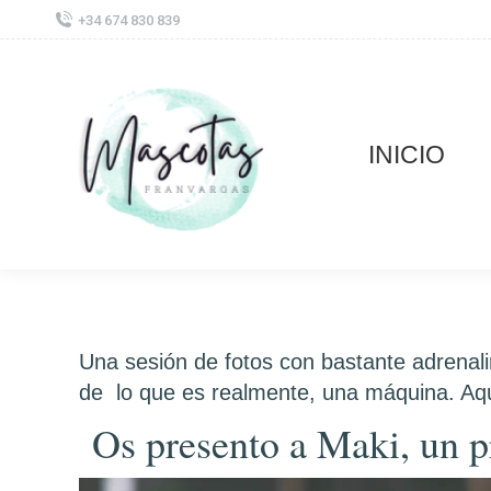
+34 674 830 839
INICIO
Una sesión de fotos con bastante adrenali
de lo que es realmente, una máquina. Aqu
Os presento a Maki, un p